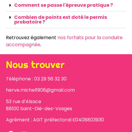
Comment se passe l'épreuve pratique ?
Combien de points est doté le permis
probatoire ?
Retrouvez également
nos forfaits pour la conduite
accompagnée
.
Nous trouver
Téléphone : 03 29 56 32 30
herve.michel1908@gmail.com
53 rue d’Alsace
88100 Saint-Dié-des-Vosges
Agrément : AGT préfectoral E0408803930